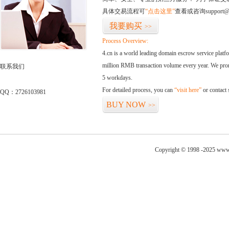
具体交易流程可
“点击这里”
查看或咨询support@
我要购买
>>
Process Overview:
4.cn is a world leading domain escrow service plat
million RMB transaction volume every year. We promi
联系我们
5 workdays.
For detailed process, you can
“visit here”
or contact
QQ：2726103981
BUY NOW
>>
Copyright © 1998 -2025 www.